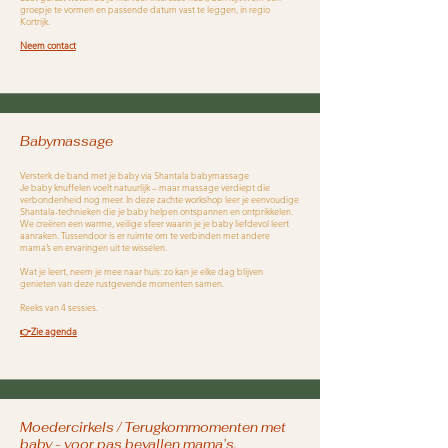
groepje te vormen en passende datum vast te leggen, in regio
Kortrijk.
Neem contact
Babymassage
Versterk de band met je baby via Shantala babymassage
Je baby knuffelen voelt natuurlijk – maar massage verdiept die
verbondenheid nog meer. In deze zachte workshop leer je eenvoudige
Shantala-technieken die je baby helpen ontspannen en ontprikkelen.
We creëren een warme, veilige sfeer waarin je je baby liefdevol leert
aanraken. Tussendoor is er ruimte om te verbinden met andere
mama’s en ervaringen uit te wisselen.
Wat je leert, neem je mee naar huis: zo kan je elke dag blijven
genieten van deze rustgevende momenten samen.
Reeks van 4 sessies.
👉Zie agenda
Moedercirkels / Terugkommomenten met
baby - voor pas bevallen mama’s.