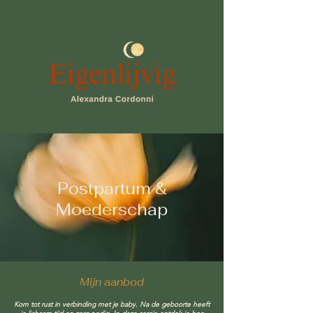
Postpartum &
Moederschap
Mijn aanbod
Kom tot rust in verbinding met je baby. Na de geboorte heeft