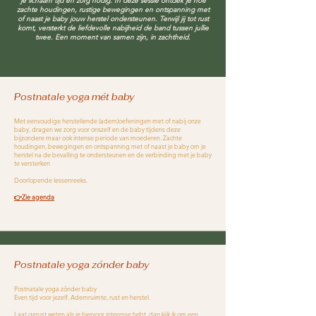
je lichaam tijd en zorg nodig. In deze sessie ontdek je hoe
zachte houdingen, rustige bewegingen en ontspanning met
of naast je baby jouw herstel ondersteunen. Terwijl jij tot rust
komt, versterkt de liefdevolle nabijheid de band tussen jullie
twee. Een moment van samen zijn, in zachtheid.
Postnatale yoga mét baby
Met eenvoudige herstellende (adem)oefeningen met of nabij onze
baby, dragen we zorg voor onszelf en de baby tijdens deze
bijzondere maar ook intense periode van moederen. Zachte
houdingen, bewegingen en ontspanning met of naast je baby om je
herstel na de bevalling te ondersteunen en de verbinding met je baby
te versterken
Doorlopende lessenreeks.
👉Zie agenda
Postnatale yoga zónder baby
Postnatale yoga zónder baby
Even tijd voor jezelf. Ademruimte, rust en herstel.
Laat gerust weten als je hiervoor interesse hebt, dan kijk ik om een