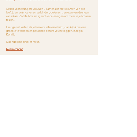
Cirkels voor zwangere vrouwen – Samen zijn met vrouwen van alle
leeftijden, ontmoeten en verbinden, delen en genieten van de steun
van elkaar. Zachte lichaamsgerichte oefeningen om meer in je lichaam
te zijn...
Laat gerust weten als je hiervoor interesse hebt, dan kijk ik om een
groepje te vormen en passende datum vast te leggen, in regio
Kortrijk.
Maandelijkse cirkel of reeks.
Neem contact
AGENDA
Postnatale yoga met
Babymassage
baby
2-delige lessenreeks op
dinsdag
2-delige lessenreeks op
in Kinépraktijk Dynamiek Kortrijk
dinsdag
dinsdag 3 juni en 10 juni 2025
in Kinépraktijk Dynamiek Kortrijk
10:00 - 11:30
dinsdag 24 juni en 01 juli 2025
Meer info
10:00 - 11:30
Meer info
Losse sessie op
woensdag
in Colruyt Group Academy
Losse sessie op
donderdag